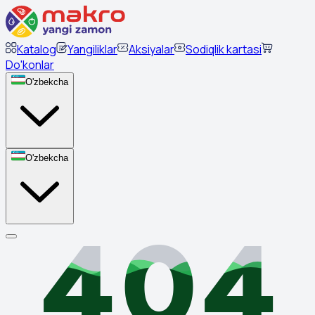
Katalog
Yangiliklar
Aksiyalar
Sodiqlik kartasi
Do'konlar
O'zbekcha
O'zbekcha
404
404