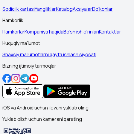
Sodiqlik kartasi
Yangiliklar
Katalog
Aksiyalar
Do'konlar
Hamkorlik
Hamkorlar
Kompaniya haqida
Bo'sh ish o'rinlari
Kontaktlar
Huquqiy ma'lumot
Shaxsiy ma'lumotlarni qayta ishlash siyosati
Bizning ijtimoiy tarmoqlar
iOS va Android uchun ilovani yuklab oling
Yuklab olish uchun kamerani qarating